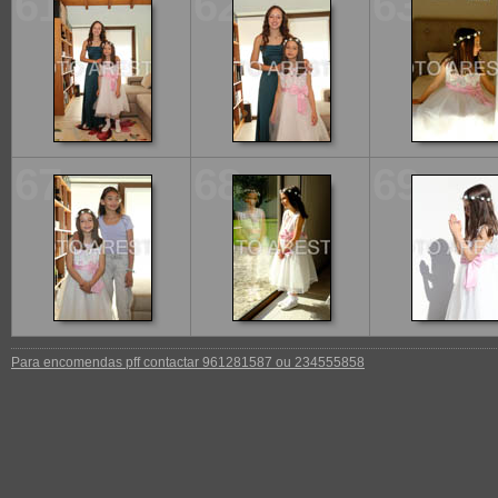
61
62
63
67
68
69
Para encomendas pff contactar 961281587 ou 234555858