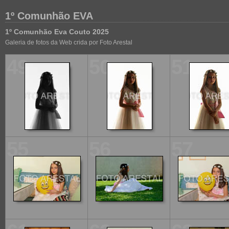
1º Comunhão EVA
1º Comunhão Eva Couto 2025
Galeria de fotos da Web crida por Foto Arestal
49
50
51
55
56
57