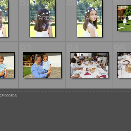
87
88
89
93
94
95
 234555858