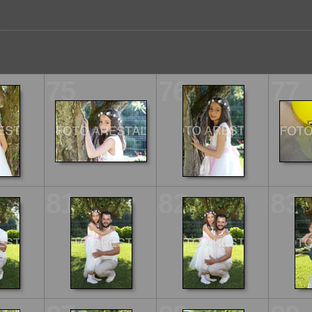
75
76
77
81
82
83