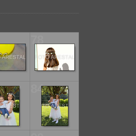
78
84