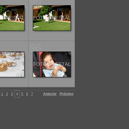
90
96
1
2
3
5
6
7
Anterior
Próximo
4