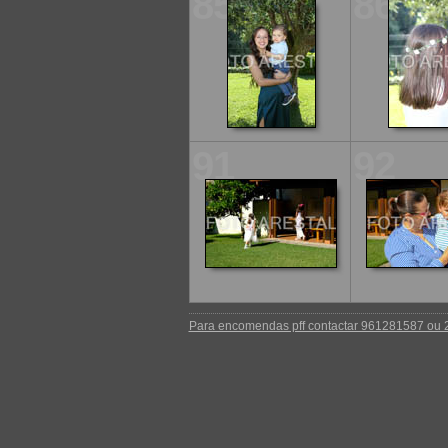
85
86
91
92
Para encomendas pff contactar 961281587 ou