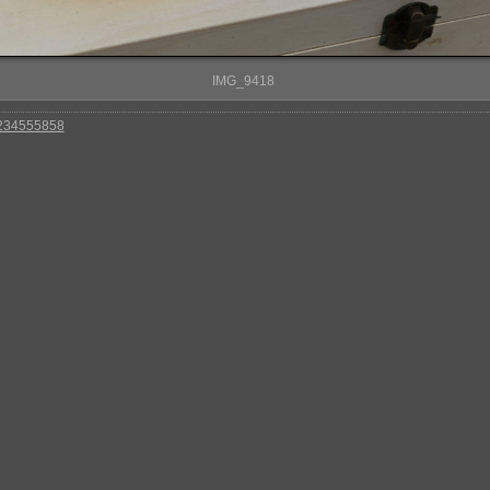
IMG_9418
 234555858