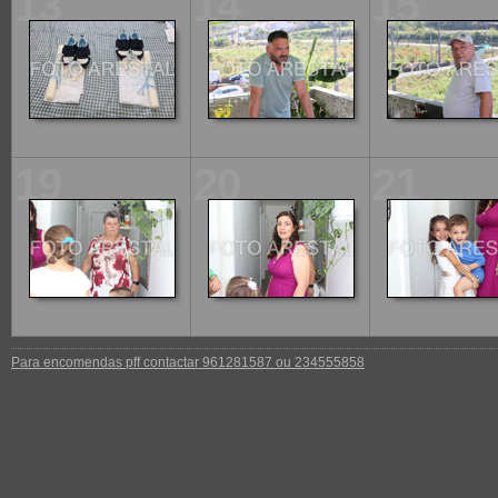
13
14
15
19
20
21
Para encomendas pff contactar 961281587 ou 234555858