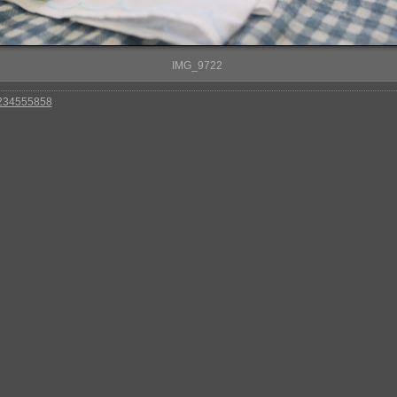
IMG_9722
 234555858