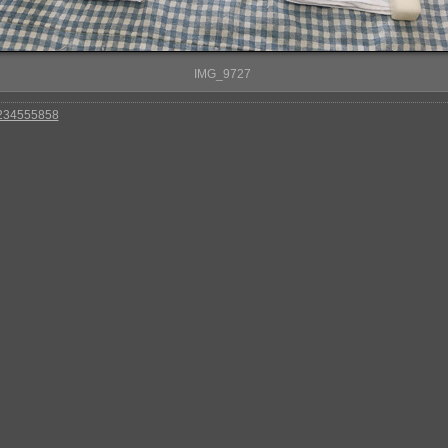
IMG_9727
 234555858