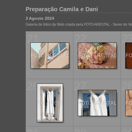
Preparação Camila e Dani
3 Agosto 2024
Galeria de fotos da Web criada pela FOTO ARESTAL - Sever do V
21
22
2
26
27
2