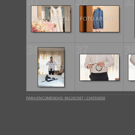
31
32
3
36
37
3
PARA ENCOMENDAS: 961281587 / 234555858