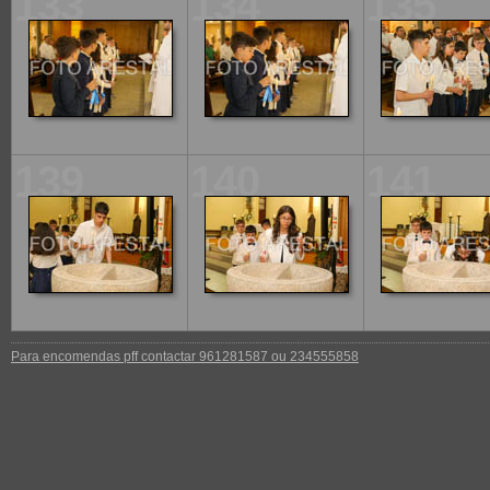
133
134
135
139
140
141
Para encomendas pff contactar 961281587 ou 234555858